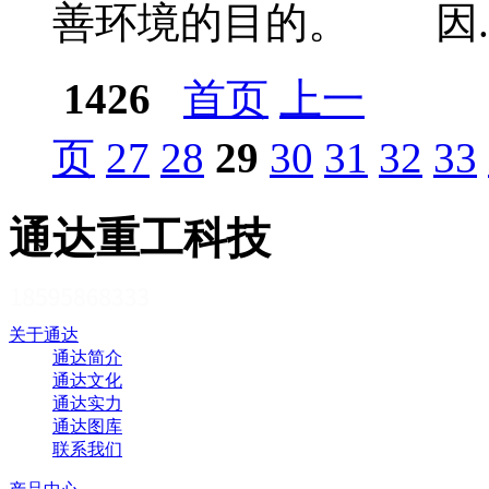
善环境的目的。 因..
1426
首页
上一
页
27
28
29
30
31
32
33
通达重工科技
关于通达
通达简介
通达文化
通达实力
通达图库
联系我们