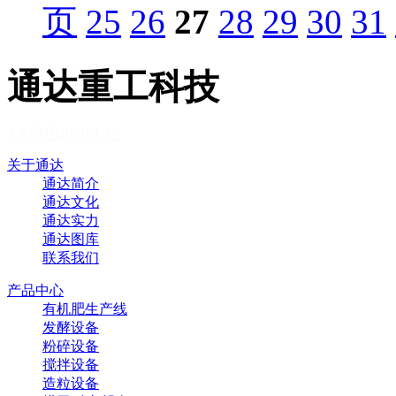
页
25
26
27
28
29
30
31
通达重工科技
关于通达
通达简介
通达文化
通达实力
通达图库
联系我们
产品中心
有机肥生产线
发酵设备
粉碎设备
搅拌设备
造粒设备