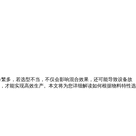
繁多，若选型不当，不仅会影响混合效果，还可能导致设备故
，才能实现高效生产。本文将为您详细解读如何根据物料特性选