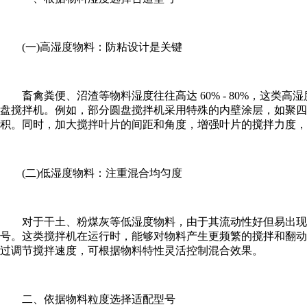
(一)高湿度物料：防粘设计是关键
畜禽粪便、沼渣等物料湿度往往高达 60% - 80%，这类
盘搅拌机。例如，部分圆盘搅拌机采用特殊的内壁涂层，如聚四
积。同时，加大搅拌叶片的间距和角度，增强叶片的搅拌力度，
(二)低湿度物料：注重混合均匀度
对于干土、粉煤灰等低湿度物料，由于其流动性好但易出现混
号。这类搅拌机在运行时，能够对物料产生更频繁的搅拌和翻动
过调节搅拌速度，可根据物料特性灵活控制混合效果。
二、依据物料粒度选择适配型号