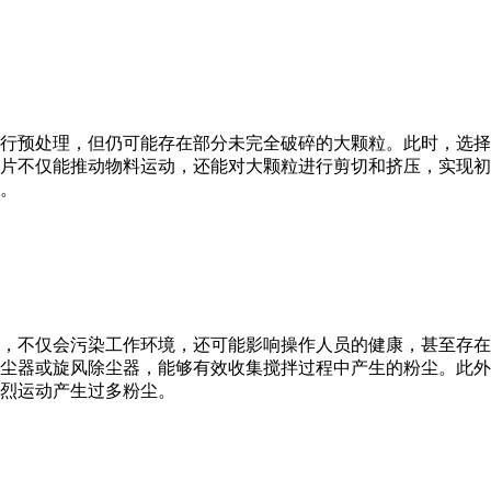
预处理，但仍可能存在部分未完全破碎的大颗粒。此时，选择
片不仅能推动物料运动，还能对大颗粒进行剪切和挤压，实现初
。
不仅会污染工作环境，还可能影响操作人员的健康，甚至存在
尘器或旋风除尘器，能够有效收集搅拌过程中产生的粉尘。此外
烈运动产生过多粉尘。