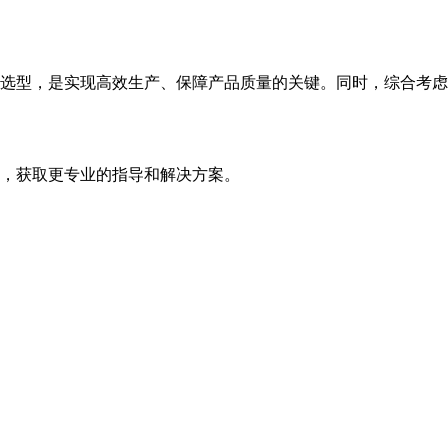
型，是实现高效生产、保障产品质量的关键。同时，综合考虑
，获取更专业的指导和解决方案。