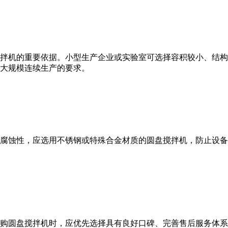
机的重要依据。小型生产企业或实验室可选择容积较小、结构简
大规模连续生产的要求。
蚀性，应选用不锈钢或特殊合金材质的圆盘搅拌机，防止设备被
圆盘搅拌机时，应优先选择具有良好口碑、完善售后服务体系