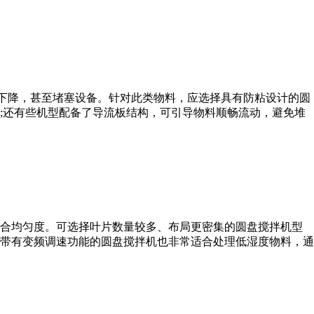
率下降，甚至堵塞设备。针对此类物料，应选择具有防粘设计的圆
;还有些机型配备了导流板结构，可引导物料顺畅流动，避免堆
合均匀度。可选择叶片数量较多、布局更密集的圆盘搅拌机型
带有变频调速功能的圆盘搅拌机也非常适合处理低湿度物料，通