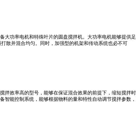
备大功率电机和特殊叶片的圆盘搅拌机。大功率电机能够提供足
料打散并混合均匀。同时，加强型的机架和传动系统也必不可
搅拌效率高的型号，能够在保证混合效果的前提下，缩短搅拌时
备智能控制系统，能够根据物料的量和特性自动调节搅拌参数，