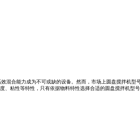
混合能力成为不可或缺的设备。然而，市场上圆盘搅拌机型号
度、粘性等特性，只有依据物料特性选择合适的圆盘搅拌机型号