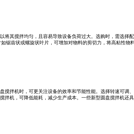
将其搅拌均匀，且容易导致设备负荷过大。选购时，需选择配
片如锯齿状或螺旋状叶片，可增加对物料的剪切力，将高粘性物
搅拌机时，可更关注设备的效率和节能性能。选择转速可调、
搅拌机，可降低能耗，减少生产成本。一些新型圆盘搅拌机还具