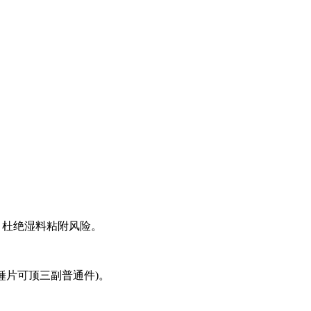
)，杜绝湿料粘附风险。
锤片可顶三副普通件)。