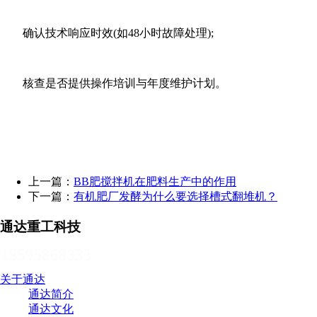
确认‌技术响应时效‌(如48小时故障处理);
核查是否提供‌操作培训‌与‌年度维护计划‌。
上一篇：
BB肥搅拌机在肥料生产中的作用
下一篇：
有机肥厂发酵为什么要选择槽式翻堆机？
通达重工科技
关于通达
通达简介
通达文化