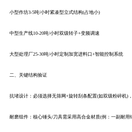
小型作坊3-5吨/小时紧凑型立式结构(占地小)
中型生产线10-20吨/小时双级转子+变频调速
大型处理厂25-30吨/小时定制加宽进料口+智能控制系统
二、关键结构验证‌
‌抗堵设计‌：必须选择‌无筛网+旋转刮条‌配置(如双级粉碎机
‌耐磨组件‌：核心锤头/刀具需采用‌高合金材质‌(例：一副耐用