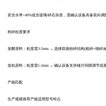
若含水率>40%或含玻璃/碎石杂质，需确认设备具备‌双向调隙
‌粉碎粒度要求‌
发酵原料：粒度需3-5mm → 选择‌双级粉碎结构‌(粗碎+细碎
造粒原料：粒度需1-3mm → 确认设备支持‌锤片间隙调节‌或‌
‌产能匹配‌
生产规模推荐产能适用型号特点